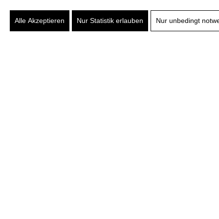
Alle Akzeptieren
Nur Statistik erlauben
Nur unbedingt notw
2000 – 
Zu Beginn des neuen Jahrtausends übernahm M
Es wurde viel investiert um den Qualitätsa
gestaltet und mit dem großen Umbau 2019 gela
Bräurup. Leider musste auch die alte Zirbelk
Sicherheitsgründen weichen. Hier entstand e
Mit dem Umbau des Stieglergebäudes wurde a
Bräurup. Seither genießen die Gäste wieder B