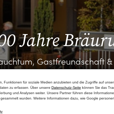
00 Jahre Bräur
auchtum, Gastfreundschaft &
, Funktionen für soziale Medien anzubieten und die Zugriffe auf unser
MEHR ERFAHREN
daten zu erfassen. Über unsere
Datenschutz-Seite
können Sie das Trac
erbung und Analysen weiter. Unsere Partner führen diese Information
te gesammelt wurden. Weitere Informationen dazu, wie Google persone
ty